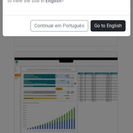
to view the site in
English
?
MCS - Mentoria Casal de Sucesso
Continuar em Português
Go to English
R$ 497,00