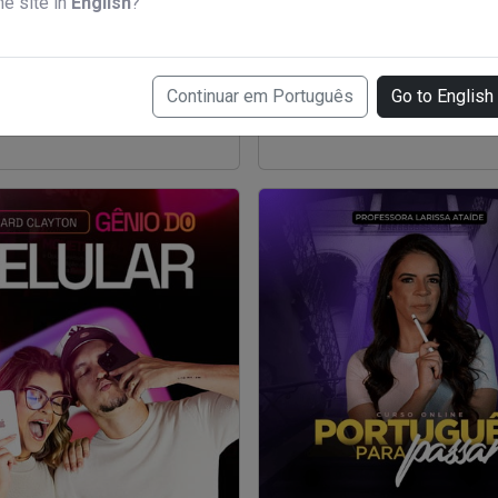
he site in
English
?
e com a Ton - Imagens e
Curso de Fiscal de Prevenç
que vendem
Perdas
Continuar em Português
Go to English
7,00
R$ 19,50