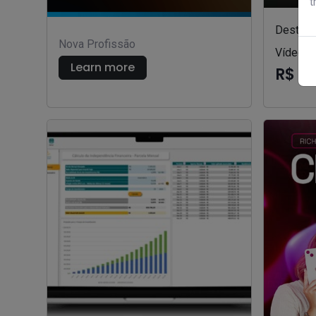
t
Destrav
Nova Profissão
Vídeos 
Learn more
R$ 9