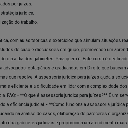
ados por juízes.
ratégia jurídica.
ização do trabalho.
ica, com aulas teóricas e exercícios que simulam situações re
, estudos de caso e discussões em grupo, promovendo um aprend
a do dia a dia dos gabinetes. Para quem é: Este curso é destinad
para advogados, estagiários e graduandos em Direito que busca
emas que resolve: A assessoria jurídica para juízes ajuda a solu
mais eficiente e a dificuldade em lidar com a complexidade dos 
. FAQ: - **O que é assessoria jurídica para juízes?** É um serv
o a eficiência judicial. - **Como funciona a assessoria jurídica 
udando na análise de casos, elaboração de pareceres e organiza
ento dos gabinetes judiciais e proporciona um atendimento mais