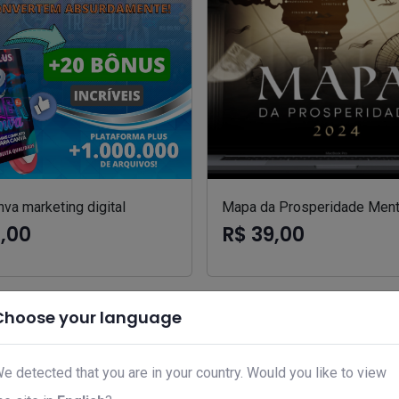
va marketing digital
Mapa da Prosperidade Ment
7,00
R$ 39,00
Choose your language
e detected that you are in your country. Would you like to view