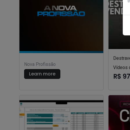
t
Destrav
Nova Profissão
Vídeos 
Learn more
R$ 9