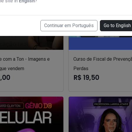
he site in
English
?
Continuar em Português
Go to English
e com a Ton - Imagens e
Curso de Fiscal de Prevenç
que vendem
Perdas
7,00
R$ 19,50