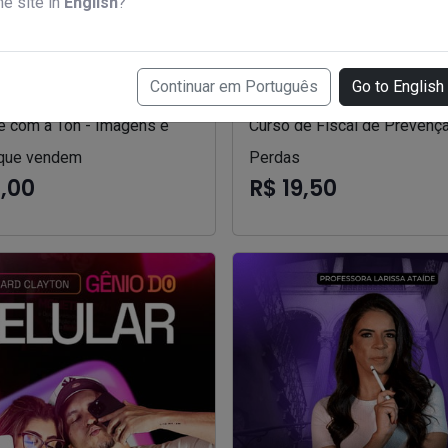
he site in
English
?
Continuar em Português
Go to English
e com a Ton - Imagens e
Curso de Fiscal de Prevenç
que vendem
Perdas
7,00
R$ 19,50