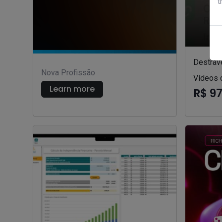
t
Destrav
Nova Profissão
Vídeos 
Learn more
R$ 9