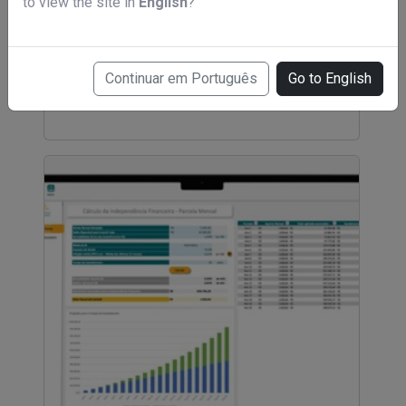
to view the site in
English
?
MCS - Mentoria Casal de Sucesso
Continuar em Português
Go to English
R$ 497,00