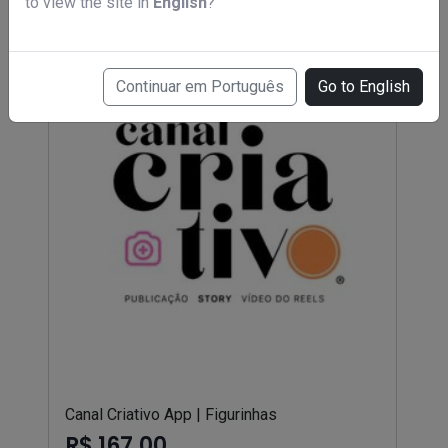
to view the site in
English
?
Continuar em Português
Go to English
Canal Criativo App | Figurinhas
R$ 167,00