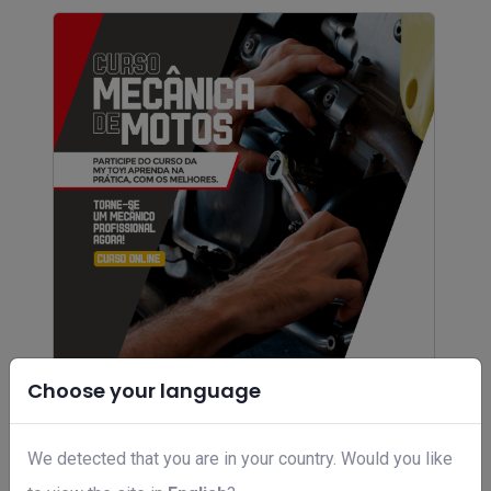
Choose your language
Curso de mecânica de moto
R$ 676,00
We detected that you are in your country. Would you like