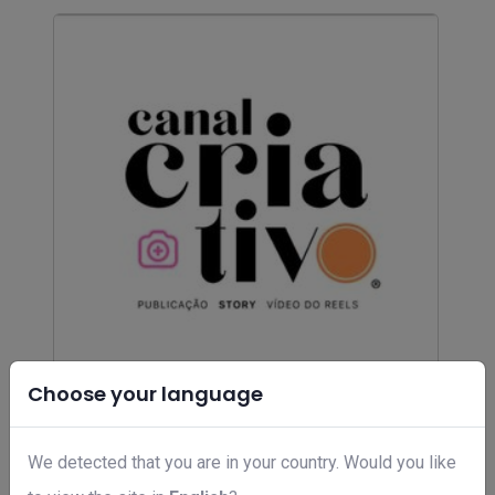
Choose your language
Canal Criativo App | Figurinhas
R$ 167,00
We detected that you are in your country. Would you like