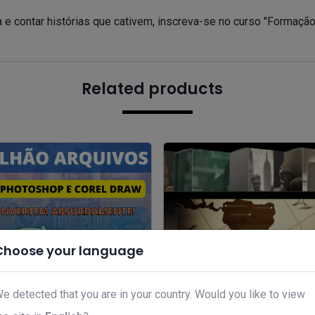
 e contar histórias que cativem, inscreva-se no curso "Formaçã
Related products
Choose your language
e detected that you are in your country. Would you like to view