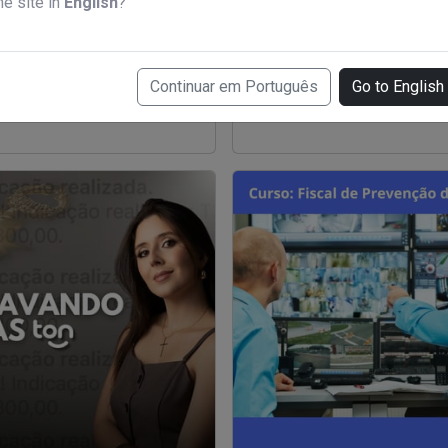
he site in
English
?
va marketing digital
Mapa da Prosperidade Ment
Continuar em Português
Go to English
7,00
R$ 39,00