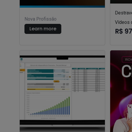
Destrav
Nova Profissão
Vídeos 
Learn more
R$ 9