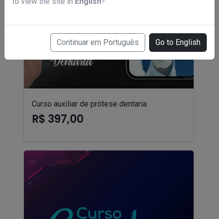
to view the site in
English
?
Continuar em Português
Go to English
Curso auxiliar de prótese dentaria
R$ 397,00