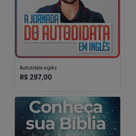
Autodidata inglês
R$ 297,00