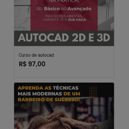
Curso de autocad
R$ 97,00