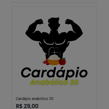
Cardápio anabólico 30
R$ 29,00