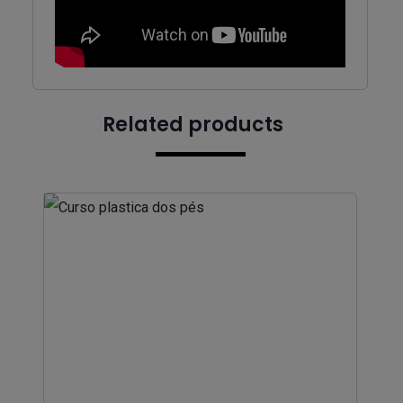
Related products