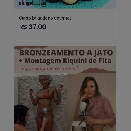
Curso brigadeiro gourmet
R$ 37,00