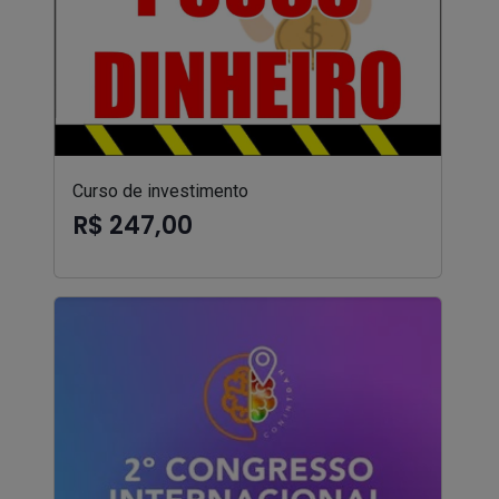
Curso de investimento
R$ 247,00