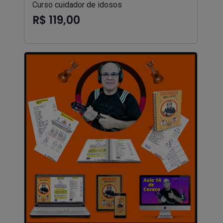
Curso cuidador de idosos
R$ 119,00