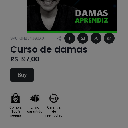
SKU:
QHB74JG0X0
Curso de damas
R$ 197,00
Buy
Compra
Envio
Garantia
100%
garantido
de
segura
reembolso