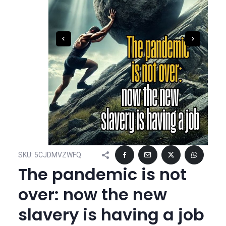
SKU:
5CJDMVZWFQ
The pandemic is not
over: now the new
slavery is having a job