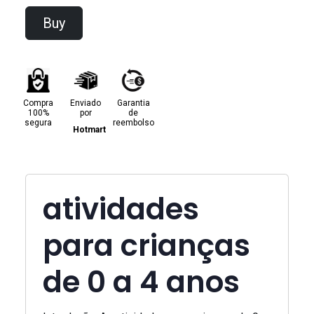
Buy
Compra
Enviado
Garantia
100%
por
de
segura
reembolso
Hotmart
atividades
para crianças
de 0 a 4 anos