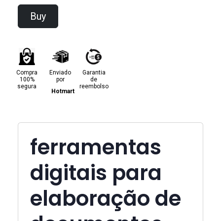
Buy
Compra
Enviado
Garantia
100%
por
de
segura
reembolso
Hotmart
ferramentas
digitais para
elaboração de