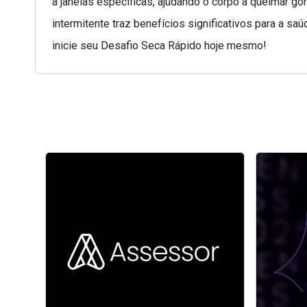
a janelas específicas, ajudando o corpo a queimar g
intermitente traz benefícios significativos para a s
inicie seu Desafio Seca Rápido hoje mesmo!