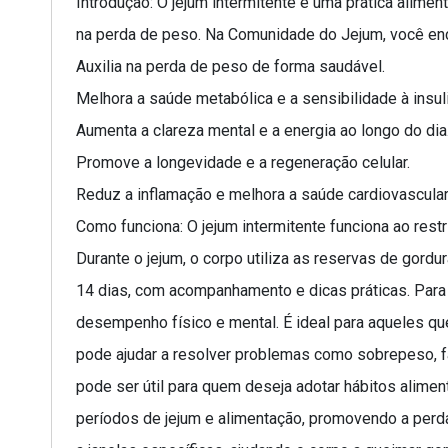
Introdução: O jejum intermitente é uma prática alime
na perda de peso. Na Comunidade do Jejum, você enco
Auxilia na perda de peso de forma saudável.
Melhora a saúde metabólica e a sensibilidade à insuli
Aumenta a clareza mental e a energia ao longo do dia
Promove a longevidade e a regeneração celular.
Reduz a inflamação e melhora a saúde cardiovascular
Como funciona: O jejum intermitente funciona ao rest
Durante o jejum, o corpo utiliza as reservas de gor
14 dias, com acompanhamento e dicas práticas. Para 
desempenho físico e mental. É ideal para aqueles qu
pode ajudar a resolver problemas como sobrepeso, f
pode ser útil para quem deseja adotar hábitos alimen
períodos de jejum e alimentação, promovendo a perda