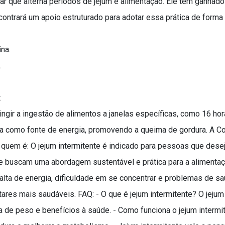
ntar que alterna períodos de jejum e alimentação. Ele tem ganhad
ntrará um apoio estruturado para adotar essa prática de forma s
na.
.
.
ringir a ingestão de alimentos a janelas específicas, como 16 ho
dura como fonte de energia, promovendo a queima de gordura. A 
quem é: O jejum intermitente é indicado para pessoas que dese
e buscam uma abordagem sustentável e prática para a alimentaç
alta de energia, dificuldade em se concentrar e problemas de s
tares mais saudáveis. FAQ: - O que é jejum intermitente? O jejum
 de peso e benefícios à saúde. - Como funciona o jejum intermit