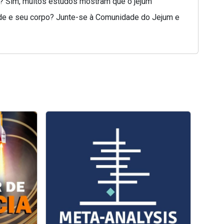
na? Sim, muitos estudos mostram que o jejum
saúde e seu corpo? Junte-se à Comunidade do Jejum e