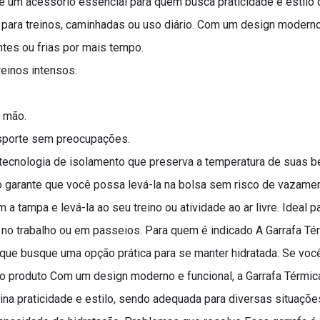
um acessório essencial para quem busca praticidade e estilo du
 para treinos, caminhadas ou uso diário. Com um design moderno, 
tes ou frias por mais tempo.
reinos intensos.
 mão.
nsporte sem preocupações.
tecnologia de isolamento que preserva a temperatura de suas be
 garante que você possa levá-la na bolsa sem risco de vazament
a tampa e levá-la ao seu treino ou atividade ao ar livre. Ideal p
ja no trabalho ou em passeios. Para quem é indicado A Garrafa Té
ue busque uma opção prática para se manter hidratada. Se você v
do produto Com um design moderno e funcional, a Garrafa Térmi
mbina praticidade e estilo, sendo adequada para diversas situaçõ