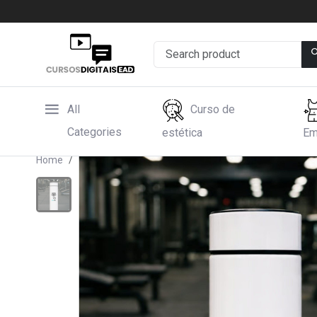
All
Curso de
Categories
estética
Em
Home
Hotmart
Garrafa térmica - Seazon One - Exc