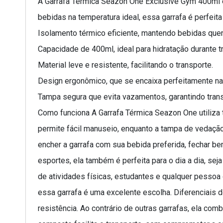
A Garrafa Térmica Seazon One Exclusive Gym 400ml é 
bebidas na temperatura ideal, essa garrafa é perfeita
Isolamento térmico eficiente, mantendo bebidas quen
Capacidade de 400ml, ideal para hidratação durante t
Material leve e resistente, facilitando o transporte.
Design ergonômico, que se encaixa perfeitamente na
Tampa segura que evita vazamentos, garantindo tra
Como funciona A Garrafa Térmica Seazon One utiliza 
permite fácil manuseio, enquanto a tampa de vedação
encher a garrafa com sua bebida preferida, fechar bem 
esportes, ela também é perfeita para o dia a dia, se
de atividades físicas, estudantes e qualquer pessoa q
essa garrafa é uma excelente escolha. Diferenciais 
resistência. Ao contrário de outras garrafas, ela co