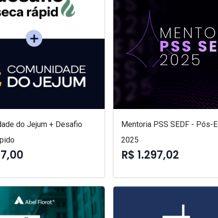
ade do Jejum + Desafio
Mentoria PSS SEDF - Pós-Ed
pido
2025
97,00
R$ 1.297,02