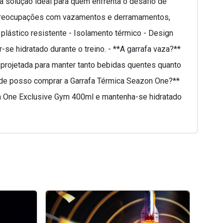
a solução ideal para quem enfrenta o desafio de
na preocupações com vazamentos e derramamentos,
: plástico resistente - Isolamento térmico - Design
e hidratado durante o treino. - **A garrafa vaza?**
 projetada para manter tanto bebidas quentes quanto
 **Onde posso comprar a Garrafa Térmica Seazon One?**
zon One Exclusive Gym 400ml e mantenha-se hidratado