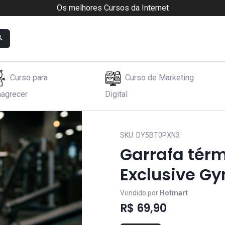
Os melhores Cursos da Internet
Curso para
Curso de Marketing
agrecer
Digital
lusive Gym 400ml
SKU:
DY5BT0PXN3
Garrafa térm
Exclusive G
Vendido por
Hotmart
R$ 69,90