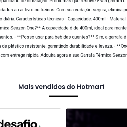
apacidade de hidratação. Problemas que resolve Essa garrafa é 
vidades ao ar livre ou treinos. Com sua vedação segura, elimi
 diária. Características técnicas - Capacidade: 400ml - Material
mica Seazon One?** A capacidade é de 400ml, ideal para manter-s
ntos. - **Posso usar para bebidas quentes?** Sim, a garrafa é
feita de plástico resistente, garantindo durabilidade e leveza. -
, com entrega rápida. Adquira agora a sua Garrafa Térmica Sea
Mais vendidos do Hotmart