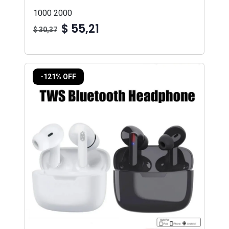
1000 2000
$ 55,21
$ 30,37
-121% OFF