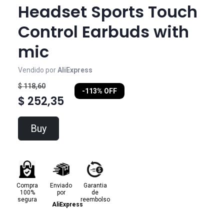
Headset Sports Touch
Control Earbuds with
mic
Vendido por
AliExpress
$ 118,60
-113% OFF
$ 252,35
Buy
Compra
Enviado
Garantia
100%
por
de
segura
reembolso
AliExpress