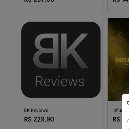
BK Reviews
Influenc
R$ 229,90
R$ 2
W