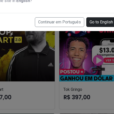
he site in
English
?
Continuar em Português
Go to English
rt
Tok Gringo
7,00
R$ 397,00