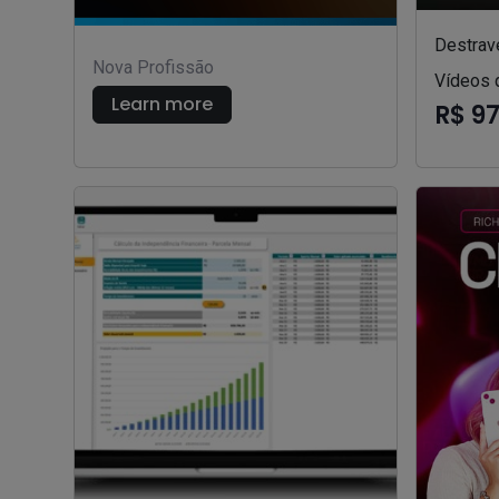
Destrav
Nova Profissão
Vídeos 
Learn more
R$ 9