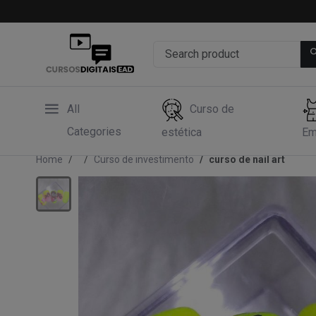
All
Curso de
Categories
estética
Em
Home
Curso de investimento
curso de nail art