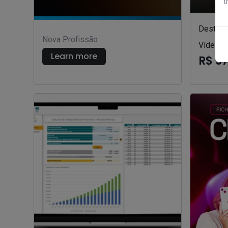
t
Destrav
Nova Profissão
Vídeos 
Learn more
R$ 9