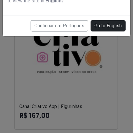
to view the site in
English
?
Continuar em Português
Go to English
Canal Criativo App | Figurinhas
R$ 167,00