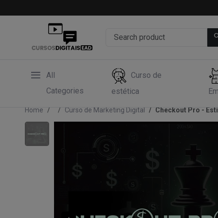
All
Curso de
Categories
estética
Em
Home
Curso de Marketing Digital
Checkout Pro - Esti