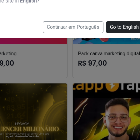
he site in
English
?
Continuar em Português
Go to English
arketing
Pack canva marketing digital
9,00
R$ 97,00