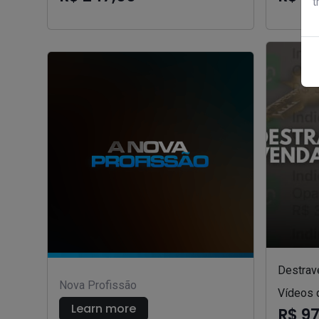
t
Destrav
Nova Profissão
Vídeos 
Learn more
R$ 9