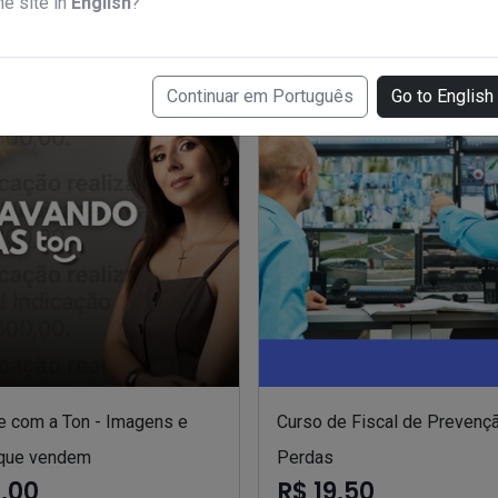
he site in
English
?
Continuar em Português
Go to English
e com a Ton - Imagens e
Curso de Fiscal de Prevenç
que vendem
Perdas
7,00
R$ 19,50