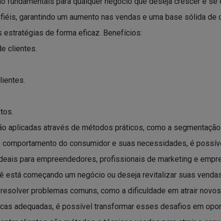
 são fundamentais para qualquer negócio que deseja crescer e se
fiéis, garantindo um aumento nas vendas e uma base sólida de 
 estratégias de forma eficaz. Benefícios:
e clientes.
ientes.
tos.
são aplicadas através de métodos práticos, como a segmentação 
o comportamento do consumidor e suas necessidades, é possíve
 ideais para empreendedores, profissionais de marketing e em
cê está começando um negócio ou deseja revitalizar suas venda
a resolver problemas comuns, como a dificuldade em atrair novos
nicas adequadas, é possível transformar esses desafios em opor