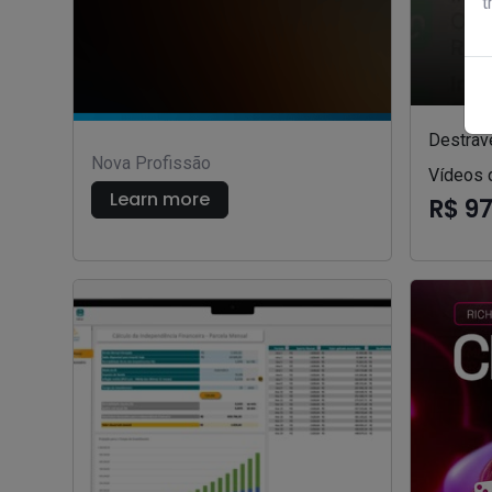
t
Destrav
Nova Profissão
Vídeos 
Learn more
R$ 9