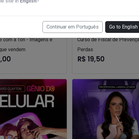
he site in
English
?
Continuar em Português
Go to English
e com a Ton - Imagens e
Curso de Fiscal de Prevenç
que vendem
Perdas
7,00
R$ 19,50