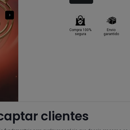
Compra 100%
Envio
segura
garantido
captar clientes