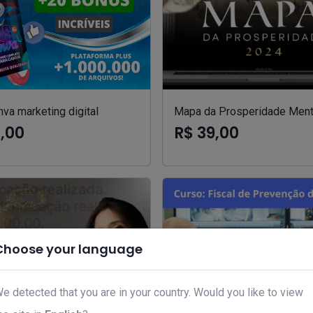
va marketing digital
Mapa da Prosperidade Ment
7,00
R$ 39,00
Choose your language
e detected that you are in your country. Would you like to view