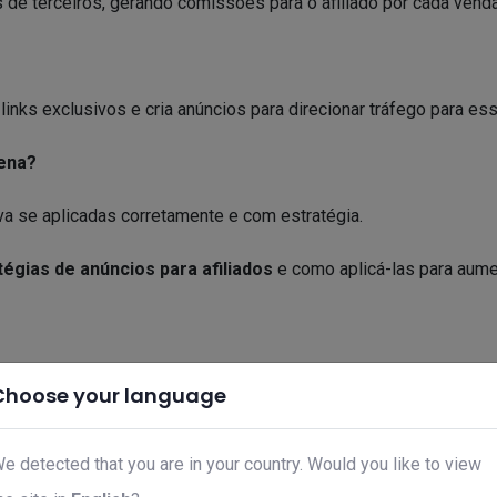
e terceiros, gerando comissões para o afiliado por cada venda
inks exclusivos e cria anúncios para direcionar tráfego para es
pena?
va se aplicadas corretamente e com estratégia.
tégias de anúncios para afiliados
e como aplicá-las para aume
Choose your language
Related products
e detected that you are in your country. Would you like to view