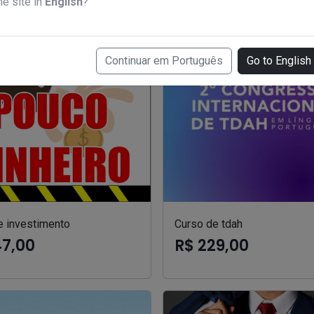
he site in
English
?
Continuar em Português
Go to English
e investimento
Curso de tdah
47,00
R$ 229,00