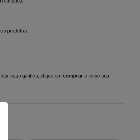
 realizada.
ses produtos.
ntar seus ganhos, clique em
comprar
e inicie sua