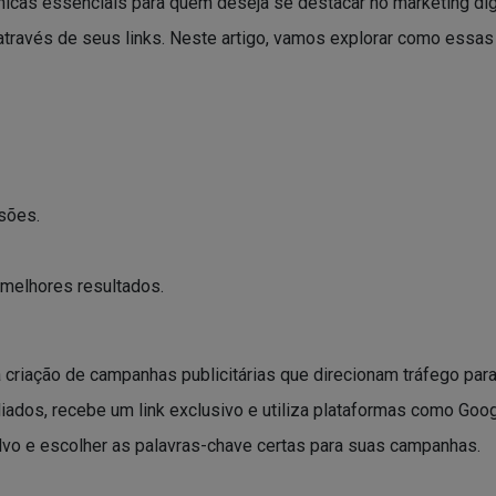
icas essenciais para quem deseja se destacar no marketing di
através de seus links. Neste artigo, vamos explorar como essas
sões.
melhores resultados.
a criação de campanhas publicitárias que direcionam tráfego pa
ados, recebe um link exclusivo e utiliza plataformas como Goog
lvo e escolher as palavras-chave certas para suas campanhas.