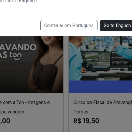
he site in
English
?
Continuar em Português
Go to English
e com a Ton - Imagens e
Curso de Fiscal de Prevenç
que vendem
Perdas
7,00
R$ 19,50