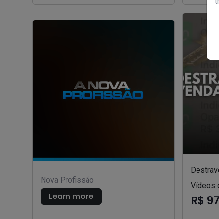
t
Destrav
Nova Profissão
Vídeos 
Learn more
R$ 9