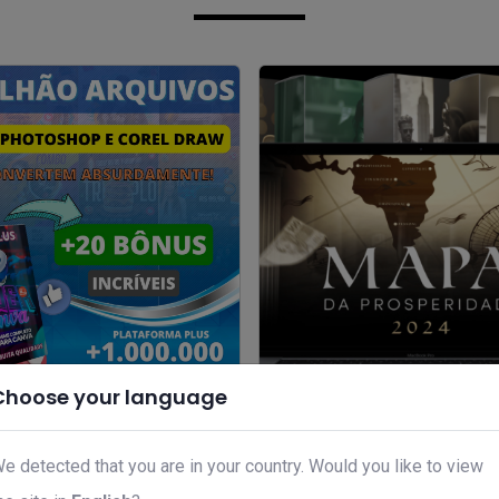
Choose your language
va marketing digital
Mapa da Prosperidade Ment
7,00
R$ 39,00
e detected that you are in your country. Would you like to view