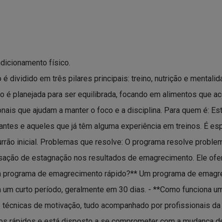
dicionamento físico.
dividido em três pilares principais: treino, nutrição e mentalid
ição é planejada para ser equilibrada, focando em alimentos que
onais que ajudam a manter o foco e a disciplina. Para quem é: 
ciantes e aqueles que já têm alguma experiência em treinos. É 
rão inicial. Problemas que resolve: O programa resolve problem
ensação de estagnação nos resultados de emagrecimento. Ele ofe
um programa de emagrecimento rápido?** Um programa de emagrec
em um curto período, geralmente em 30 dias. - **Como funciona
a e técnicas de motivação, tudo acompanhado por profissionais d
os rápidos e está disposto a se comprometer com a mudança de h