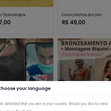
e Ozonoterapia
Curso plastica dos pés
7,00
R$ 49,00
Choose your language
e detected that you are in your country. Would you like to view