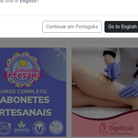
he site in
English
?
xiliar de prótese dentaria
Curso de bronzeamento
97,00
R$ 397,00
Continuar em Português
Go to English