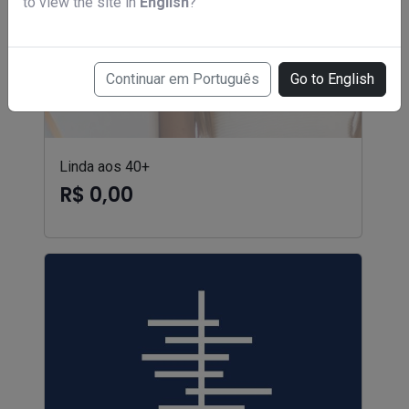
to view the site in
English
?
Continuar em Português
Go to English
Linda aos 40+
R$ 0,00