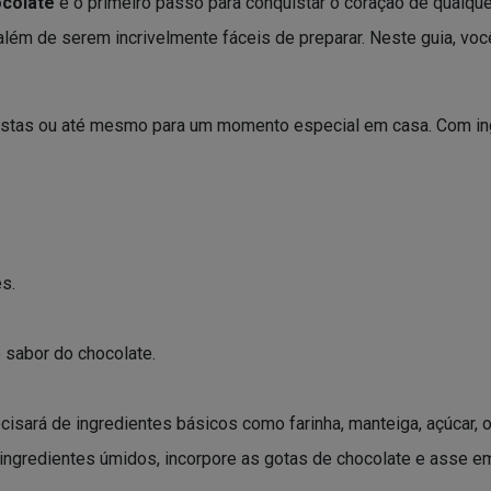
colate
é o primeiro passo para conquistar o coração de qualq
 além de serem incrivelmente fáceis de preparar. Neste guia, voc
festas ou até mesmo para um momento especial em casa. Com ing
s.
 sabor do chocolate.
isará de ingredientes básicos como farinha, manteiga, açúcar, o
 ingredientes úmidos, incorpore as gotas de chocolate e asse 