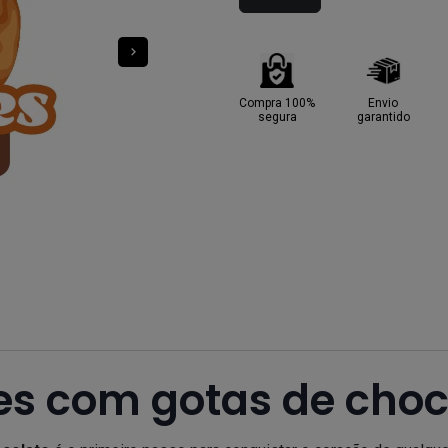
Compra 100%
Envio
segura
garantido
es com gotas de choc