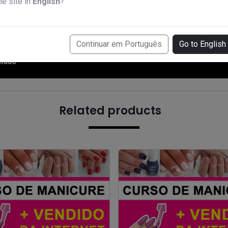
he site in
English
?
Continuar em Português
Go to English
Related products