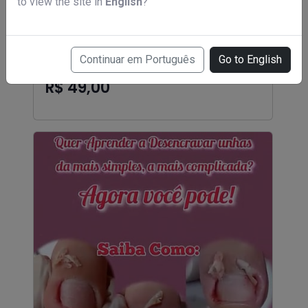
to view the site in
English
?
Continuar em Português
Go to English
Curso de podologia em 6 meses
R$ 49,00