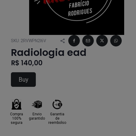
SKU:
2RVWPN2I6V
Radiologia ead
R$ 140,00
Buy
Compra
Envio
Garantia
100%
garantido
de
segura
reembolso