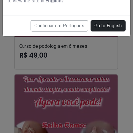
to view the site in
English
?
Continuar em Português
Go to English
Curso de podologia em 6 meses
R$ 49,00