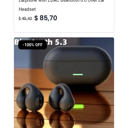
Earphone with LDAC Bluetooth 6.0 Over Ear
Headset
$ 85,70
$ 45,42
-100% OFF