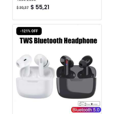
$ 55,21
$ 30,37
-121% OFF