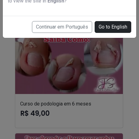
to view the site in
English
?
Continuar em Português
Go to English
Curso de podologia em 6 meses
R$ 49,00