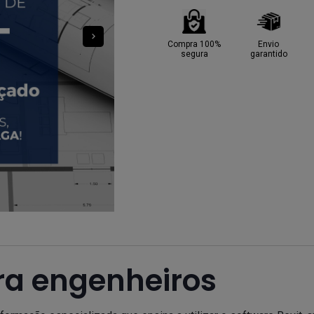
Compra 100%
Envio
segura
garantido
ara engenheiros