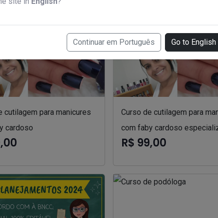
he site in
English
?
Continuar em Português
Go to English
e cutilagem para manicures
Curso de cutilagem para ma
y cardoso
com faby cardoso especiali
9,00
R$ 99,00