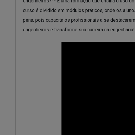
engenheiros?** É uma formação que ensina o uso do 
curso é dividido em módulos práticos, onde os alunos
pena, pois capacita os profissionais a se destacarem
engenheiros e transforme sua carreira na engenharia!