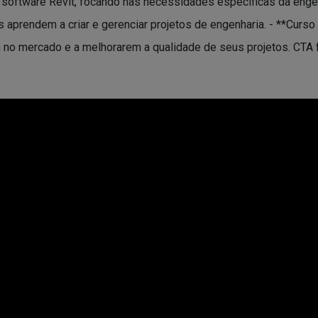
software Revit, focando nas necessidades específicas da engen
 aprendem a criar e gerenciar projetos de engenharia. - **Curso 
 no mercado e a melhorarem a qualidade de seus projetos. CTA fi