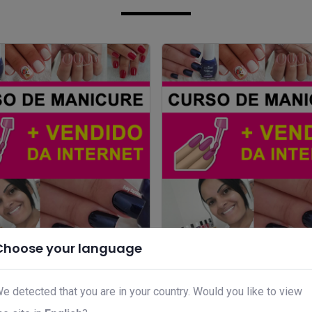
Choose your language
e cutilagem para manicures
Curso de cutilagem para ma
y cardoso
com faby cardoso especiali
e detected that you are in your country. Would you like to view
9,00
R$ 99,00