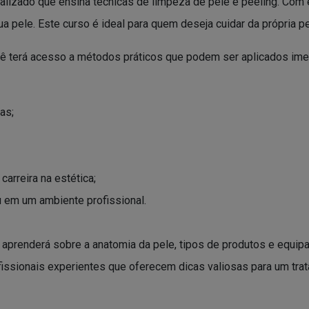
lizado que ensina técnicas de limpeza de pele e peeling. Com 
a pele. Este curso é ideal para quem deseja cuidar da própria pele
ê terá acesso a métodos práticos que podem ser aplicados imed
as;
arreira na estética;
 em um ambiente profissional.
ê aprenderá sobre a anatomia da pele, tipos de produtos e equip
fissionais experientes que oferecem dicas valiosas para um tra