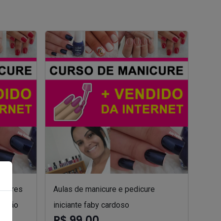
nicures
Aulas de manicure e pedicure
zação
iniciante faby cardoso
R$ 99,00