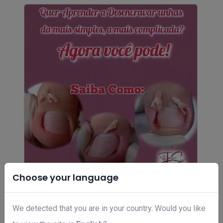
Choose your language
Curso de podologia em 6 meses
R$ 49,00
We detected that you are in your country. Would you like