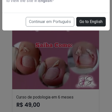
to view the site in
English
?
Continuar em Português
Go to English
Curso de podologia em 6 meses
R$ 49,00