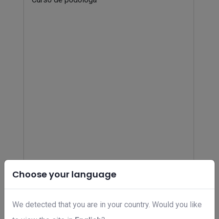
Choose your language
Curso de podóloga
R$ 49,00
We detected that you are in your country. Would you like