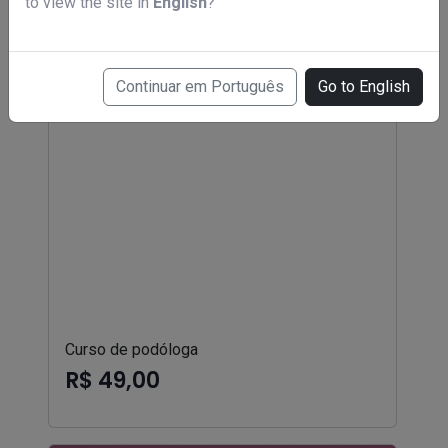
to view the site in
English
?
Continuar em Português
Go to English
Curso de podóloga
R$ 49,00