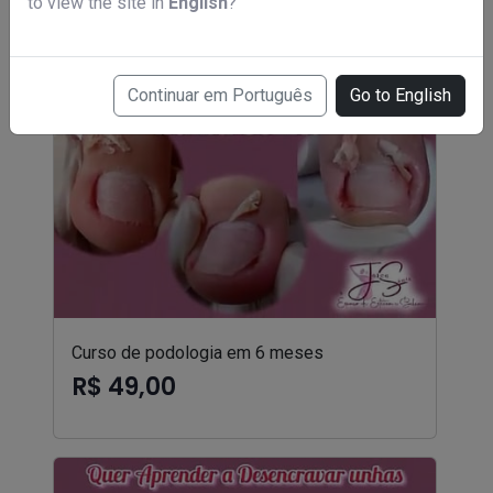
to view the site in
English
?
Continuar em Português
Go to English
Curso de podologia em 6 meses
R$ 49,00