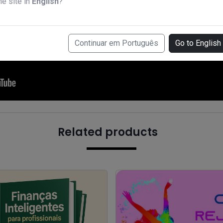
he site in
English
?
Continuar em Português
Go to English
Related products