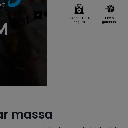
Compra 100%
Envio
segura
garantido
ar massa