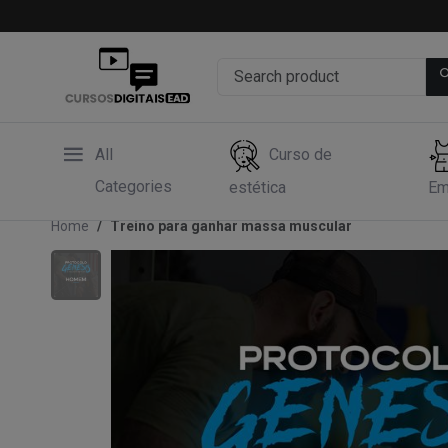
All
Curso de
Categories
estética
Em
Home
Treino para ganhar massa muscular