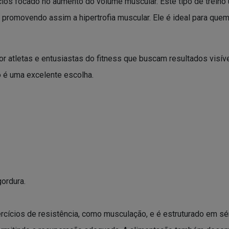
ios focado no aumento do volume muscular. Este tipo de treino 
 promovendo assim a hipertrofia muscular. Ele é ideal para qu
or atletas e entusiastas do fitness que buscam resultados visí
o é uma excelente escolha.
ordura.
ícios de resistência, como musculação, e é estruturado em séri