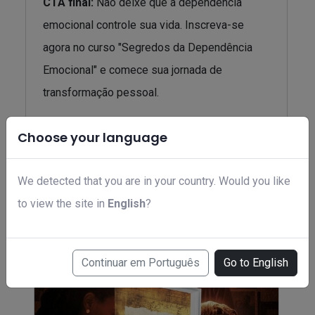
CTA final:
Não deixe que a dependência
emocional controle sua vida. Inscreva-se
agora no curso "Segredos da Dependência
Emocional" e comece sua jornada de
transformação pessoal.
Choose your language
Related products
We detected that you are in your country. Would you like
to view the site in
English
?
Continuar em Português
Go to English