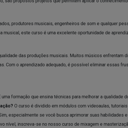
ulo, são propostos projetos que permitem aplicar o conhecimento 
nçados, produtores musicais, engenheiros de som e qualquer p
ia musical, este curso é uma excelente oportunidade de aprendi
 qualidade das produções musicais. Muitos músicos enfrentam dif
s. Com o aprendizado adequado, é possível eliminar essas fru
 uma formação que ensina técnicas para melhorar a qualidade 
zação?
O curso é dividido em módulos com videoaulas, tutoriais 
im, especialmente se você busca aprimorar suas habilidades e
vo nível, inscreva-se no nosso curso de mixagem e masterizaçã