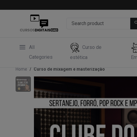
All
Curso de
Categories
estética
Em
Home
Curso de mixagem e masterização