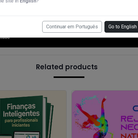
he site in
English
?
Continuar em Português
Go to English
Related products