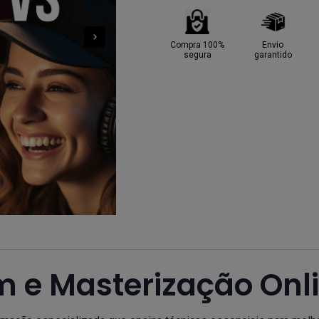
Compra 100%
Envio
segura
garantido
 e Masterização Onl