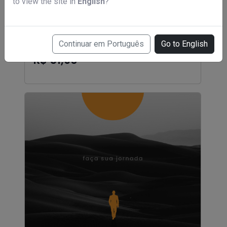
to view the site in
English
?
Continuar em Português
Go to English
ebook NAIL DESIGNER . ALÉM DAS UNHAS
R$ 51,90