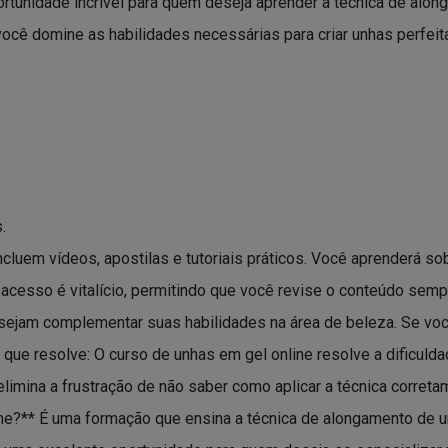
ortunidade incrível para quem deseja aprender a técnica de alo
você domine as habilidades necessárias para criar unhas perfeita
.
cluem vídeos, apostilas e tutoriais práticos. Você aprenderá so
 O acesso é vitalício, permitindo que você revise o conteúdo sem
ejam complementar suas habilidades na área de beleza. Se voc
que resolve: O curso de unhas em gel online resolve a dificulda
 elimina a frustração de não saber como aplicar a técnica corre
ine?** É uma formação que ensina a técnica de alongamento de un