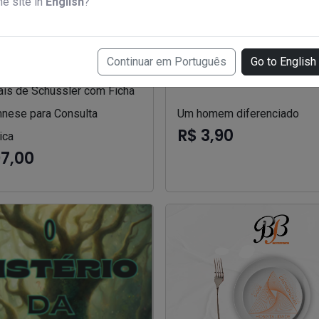
he site in
English
?
Continuar em Português
Go to English
ais de Schüssler com Ficha
nese para Consulta
Um homem diferenciado
R$ 3,90
ica
97,00