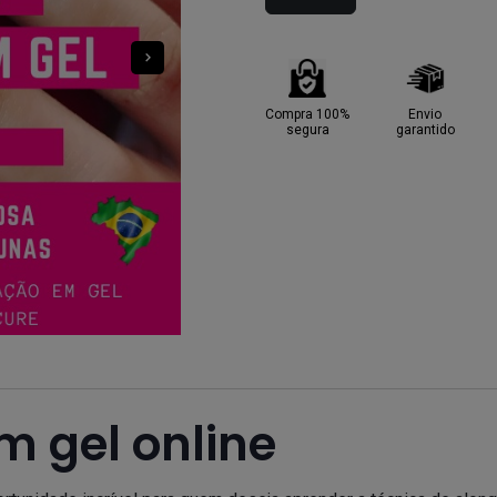
Compra 100%
Envio
segura
garantido
m gel online