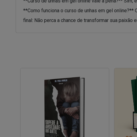
**Curso de unhas em gel online vale a pena?** Sim, é
**Como funciona o curso de unhas em gel online?** O
final: Não perca a chance de transformar sua paixão