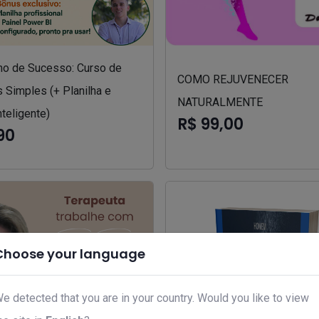
o de Sucesso: Curso de
COMO REJUVENECER
 Simples (+ Planilha e
NATURALMENTE
nteligente)
R$ 99,00
90
Choose your language
e detected that you are in your country. Would you like to view