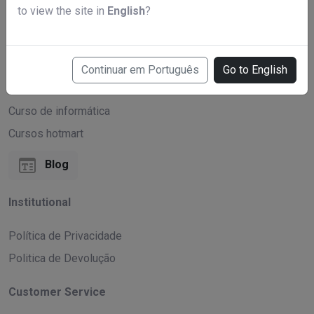
to view the site in
English
?
Espiritualidade
Curso de Marketing Digital
Curso de Inteligência Artificial
Continuar em Português
Go to English
Curso de Gastronomia
Curso de informática
Cursos hotmart
Blog
Institutional
Política de Privacidade
Politica de Devolução
Customer Service